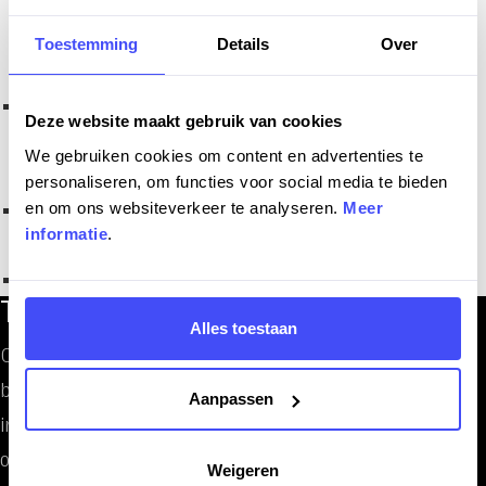
efficiënte indeling van het hotel berekent op
meerdere criteria.
Toestemming
Details
Over
Een housekeepingtool die ervoor zorgt dat de
Deze website maakt gebruik van cookies
schoonmaak op rolletjes loopt.
We gebruiken cookies om content en advertenties te
personaliseren, om functies voor social media te bieden
en om ons websiteverkeer te analyseren.
Meer
Een website met mijn-omgeving.
informatie
.
Een innovatieve app voor gasten.
Tech Audit
Alles toestaan
Onze Tech Audit is een grondige evaluatie van je
bestaande development-processen, technologieën en
Aanpassen
infrastructuur. We duiken in hoe je software is
ontwikkeld, onderhouden en ingezet. Het doel? Samen
Weigeren