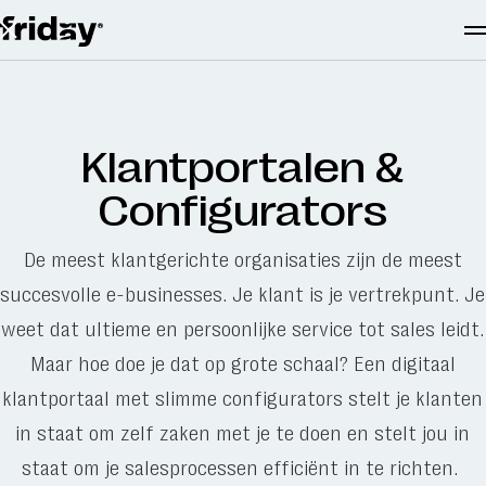
Services
Klantportalen &
Cases
Configurators
About us
De meest klantgerichte organisaties zijn de meest
Contact
succesvolle e-businesses. Je klant is je vertrekpunt. Je
weet dat ultieme en persoonlijke service tot sales leidt.
Maar hoe doe je dat op grote schaal? Een digitaal
Vacatures
klantportaal met slimme configurators stelt je klanten
Insights
in staat om zelf zaken met je te doen en stelt jou in
Audits
staat om je salesprocessen efficiënt in te richten.
Partners en tooling