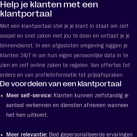
Help je klanten met een
Request for proposal
klantportaal
Clients
Met een klantportaal stel je je klant in staat om zelf
info@friday.nl
soepel en snel zaken met jou te doen en ontlast je je
+31 523 71 28 28
binnendienst. In een afgesloten omgeving loggen je
klanten 24/7 in om hun eigen persoonlijke data in te
zien en zelf online zaken te regelen. Van offertes tot
Latest
orders en van profielinformatie tot prijsafspraken.
news
De voordelen van een klantportaal
Meer self-service:
Klanten kunnen zelfstandig je
aanbod verkennen en diensten afnemen wanneer
De kracht
het hen uitkomt.
van een AI-
gedreven
Meer relevantie:
Bied gepersonaliseerde ervaringen