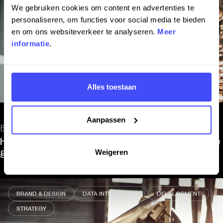
We gebruiken cookies om content en advertenties te
personaliseren, om functies voor social media te bieden
en om ons websiteverkeer te analyseren.
Meer
informatie
.
Alles toestaan
Aanpassen
BUS - Industrial Tools
Hoe BUS - Industrial Tools bouwt aan digitale
groei met visie, lef en partnerschap
Weigeren
BRAND & DESIGN
DATA INTELLIGENCE
DEVELOPMENT
STRATEGY