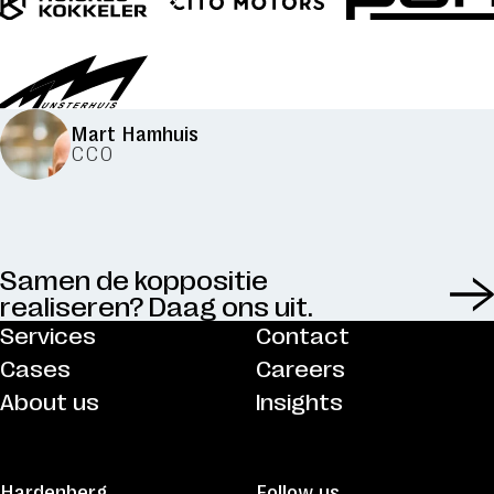
Mart Hamhuis
CCO
Samen de koppositie
realiseren? Daag ons uit.
06 : 08 : 21 : 29
Services
Contact
Cases
Careers
till friday...
About us
Insights
Hardenberg
Follow us