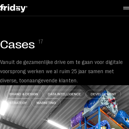
Services
Cases
17
Cases
About us
Vanuit de gezamenlijke drive om te gaan voor digitale
voorsprong werken we al ruim 25 jaar samen met
Contact
diverse, toonaangevende klanten.
BRAND & DESIGN
DATA INTELLIGENCE
DEVELOPMENT
Vacatures
STRATEGY
MARKETING
Insights
Audits
Partners en tooling