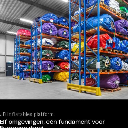
Request for proposal
Clients
info@friday.nl
+31 523 71 28 28
Latest
news
De kracht
JB Inflatables platform
van een AI-
Elf omgevingen, één fundament voor
gedreven