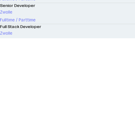
Senior Developer
Zwolle
Fulltime / Parttime
Full Stack Developer
Zwolle
Fulltime / Parttime
Medior Developer
Zwolle
Fulltime / Parttime
Marketing Automation Specialist
Hardenberg
Fulltime / Parttime
Business Consultant (Solutions Architect)
Hardenberg
Fulltime / Parttime