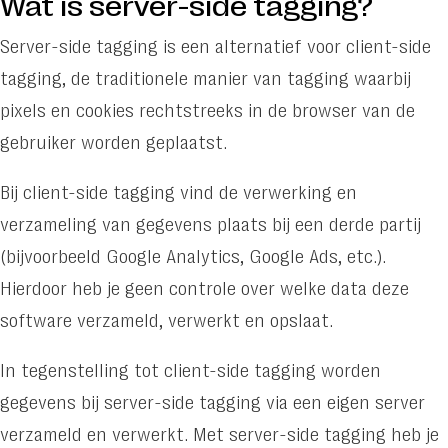
Wat is server-side tagging?
Request for proposal
Server-side tagging is een alternatief voor client-side
Clients
tagging, de traditionele manier van tagging waarbij
info@friday.nl
pixels en cookies rechtstreeks in de browser van de
+31 523 71 28 28
gebruiker worden geplaatst.
Bij client-side tagging vind de verwerking en
verzameling van gegevens plaats bij een derde partij
Latest
(bijvoorbeeld Google Analytics, Google Ads, etc.).
news
Hierdoor heb je geen controle over welke data deze
software verzameld, verwerkt en opslaat.
De kracht
In tegenstelling tot client-side tagging worden
van een AI-
gegevens bij server-side tagging via een eigen server
gedreven
verzameld en verwerkt. Met server-side tagging heb je