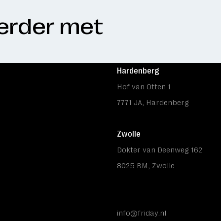
verder met
04 : 18 : 03 : 57
Hardenberg
Hof van Otten 1
till friday...
7771 JA, Hardenberg
Zwolle
Dokter van Deenweg 162
8025 BM, Zwolle
info@friday.nl