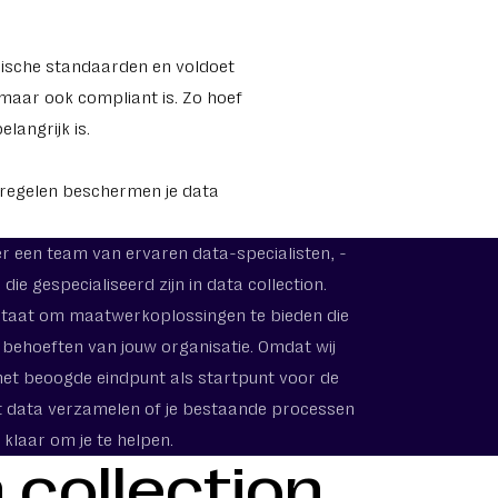
hische standaarden en voldoet
, maar ook compliant is. Zo hoef
langrijk is.
atregelen beschermen je data
er een team van ervaren data-specialisten, -
ie gespecialiseerd zijn in data collection.
 staat om maatwerkoplossingen te bieden die
 behoeften van jouw organisatie. Omdat wij
 het beoogde eindpunt als startpunt voor de
et data verzamelen of je bestaande processen
 klaar om je te helpen.
 collection