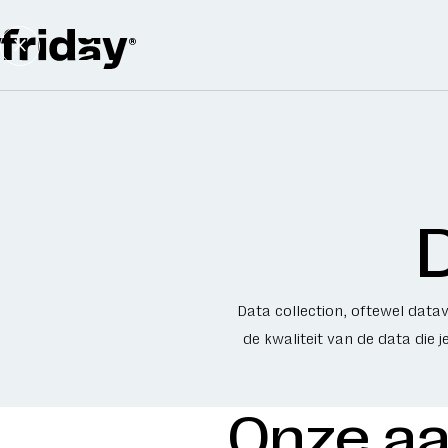
Services
Cases
About
Latest
Contact
news
us
Data collection, oftewel datav
de kwaliteit van de data die 
Vacatures
De kracht
Insights
van een
AI-
Audits
Onze a
gedreven
kennisbank: