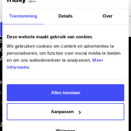
Toestemming
Details
Over
Verzenden
Deze website maakt gebruik van cookies
Services
Contact
We gebruiken cookies om content en advertenties te
Cases
Careers
personaliseren, om functies voor social media te bieden
About us
Insights
en om ons websiteverkeer te analyseren.
Meer
informatie
.
Het is vrijdag :)
Hardenberg
Follow us
Hof van Otten 1
Alles toestaan
Linkedin
7771 JA, Hardenberg
Instagram
Aanpassen
Facebook
Zwolle
Weigeren