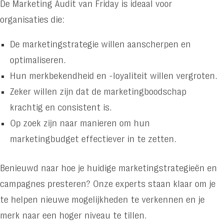
De Marketing Audit van Friday is ideaal voor
Request for proposal
organisaties die:
Clients
De marketingstrategie willen aanscherpen en
info@friday.nl
optimaliseren.
+31 523 71 28 28
Hun merkbekendheid en -loyaliteit willen vergroten.
Zeker willen zijn dat de marketingboodschap
krachtig en consistent is.
Latest
Op zoek zijn naar manieren om hun
news
marketingbudget effectiever in te zetten.
Benieuwd naar hoe je huidige marketingstrategieën en
De kracht
campagnes presteren? Onze experts staan klaar om je
van een AI-
te helpen nieuwe mogelijkheden te verkennen en je
gedreven
merk naar een hoger niveau te tillen.