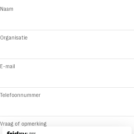
kennisbank:
Naam
van
verspreide
informatie
Organisatie
naar
bruikbare
kennis
E-mail
Telefoonnummer
Vraag of opmerking